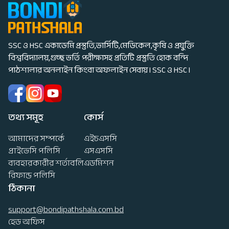
SSC ও HSC একাডেমি প্রস্তুতি,ভার্সিটি,মেডিকেল,কৃষি ও প্রযুক্তি
বিশ্ববিদ্যালয়,গুচ্ছ ভর্তি পরীক্ষাসহ প্রতিটি প্রস্তুতি হোক বন্দি
পাঠশালার অনলাইন কিংবা অফলাইন সেবায় I SSC ও HSC I
তথ্য সমূহ
কোর্স
আমাদের সম্পর্কে
এইচএসসি
প্রাইভেসি পলিসি
এসএসসি
ব্যবহারকারীর শর্তাবলি
এডমিশন
রিফান্ড পলিসি
ঠিকানা
support@bondipathshala.com.bd
হেড অফিস