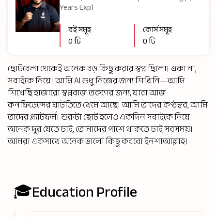
Years Exp)
বই সমূহ
কোর্স সমূহ
0 টি
0 টি
ছোটবেলা থেকেই অনেক বড় কিছু করার স্বপ্ন ছিলো। একা না,
সবাইকে নিয়ে। আমি AI শুধু নিজের জন্য শিখিনি—আমি
শিখেছি হাজারো স্বপ্নবাজ তরুণের জন্য, যারা আজ
কনফিডেন্সের ঘাটতিতে থেমে আছে। আমি তাদের কণ্ঠস্বর, আমি
তাদের প্ল্যাটফর্ম। শুরুটা ছোট হলেও একদিন সবাইকে নিয়ে
অনেক দূর যেতে চাই, তোমাদের পাশে থাকতে চাই সবসময়।
আমরা একসাথে অনেক ভালো কিছু করবো ইনশাআল্লাহ।
🎓
Education Profile